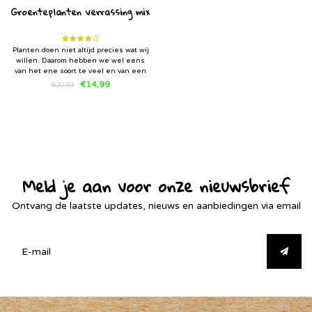
Groenteplanten verrassing mix
Planten doen niet altijd precies wat wij
willen. Daarom hebben we wel eens
van het ene soort te veel en van een
ander soort te weinig. In deze mix van
€14,99
€20,93
7 groenteplanten mix stoppen wij de
groenteplanten soorten waar we teveel
van hebben.
Meld je aan voor onze nieuwsbrief
Ontvang de laatste updates, nieuws en aanbiedingen via email