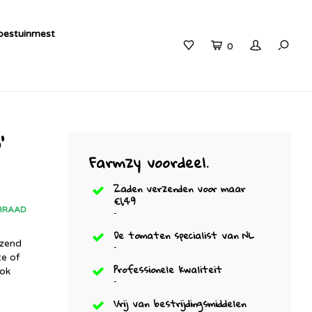
estuinmest
0
'
Farmzy voordeel
.
Zaden verzenden voor maar
€1,49
RRAAD
-
De tomaten specialist van NL
ozend
-
e of
Professionele kwaliteit
ook
-
Vrij van bestrijdingsmiddelen