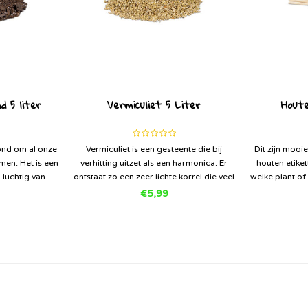
 5 liter
Vermiculiet 5 Liter
Houte
ond om al onze
Vermiculiet is een gesteente die bij
Dit zijn mooi
emen. Het is een
verhitting uitzet als een harmonica. Er
houten etiket
 luchtig van
ontstaat zo een zeer lichte korrel die veel
welke plant of
eetje voeding in
vocht en voedingsstoffen kan
je een mooi o
€5,99
an de jonge
vasthouden. Het vocht geeft het
het zie
en.
vermiculiet geleidelijk af aan de planten.
Leuke tip: Ve
Ondanks dat het vermiculiet ve
sch