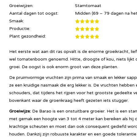
Groeiwijzen:
Stamtomaat
Aantal dagen tot oogst:
Midden (69 – 79 dagen na het
Smaak:
Productie:
Plant gezondheid:
Het eerste wat aan dit ras opvalt is de enorme groeikracht, li
wel tomatenboom genoemd. Hitte, droogte of kou, niets lijkt d
groei. De oogst is ook enorm groot van deze planten.
De pruimvormige vruchten zijn prima van smaak en lekker sapp
ze een kruidige nasmaak die erg lekker is. De vruchten hebben
schouders, dat tijdens het rijpen voor het grootste gedeelte ve
bovenkant waar de groenkraag heeft gezeten iets stugger.
Groeiwijze:
De Barao is een onstuitbare groeier. Het is een st
met gemak een hoogte van 3 tot 4 meter kan bereiken als hij d
krachtige scheuten en moet dan ook consequent gediefd word
houden. Dankzij zijn robuuste karakter en een goede tolerant