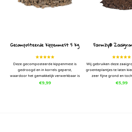
Gecomposteerde kippenmest 5 kg
Farmzy® Zaaigrond
Deze gecomposteerde kippenmest is
Wij gebruiken deze zaaigr
gedroogd en in korrels geperst,
groenteplantjes te laten ki
waardoor het gemakkelijk verwerkbaar is
zeer fijne grond en toch
in de tuin. Gecomposteerde
structuur. Er zit een klein b
€9,99
€5,99
kippenmestkorrels is een goede basis
voor een goede start v
voor de (moes)tuin. Het bevat stikstof,
moestuin plant
fosfaat, kali en allerlei spoorelementen.