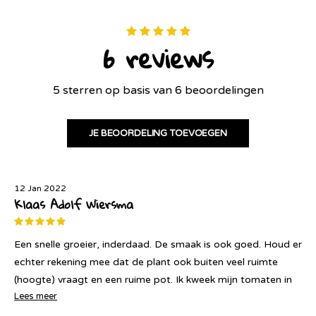
6 reviews
5 sterren op basis van 6 beoordelingen
JE BEOORDELING TOEVOEGEN
09 Dec 2021
Helma
De smaak van De Barao vond ik zo bijzonder. Een beetje
anders dan andere tomaten, maar dat vond ik juist heel
lekker. Daarnaast geeft dit ras echt heel veel tomaten.