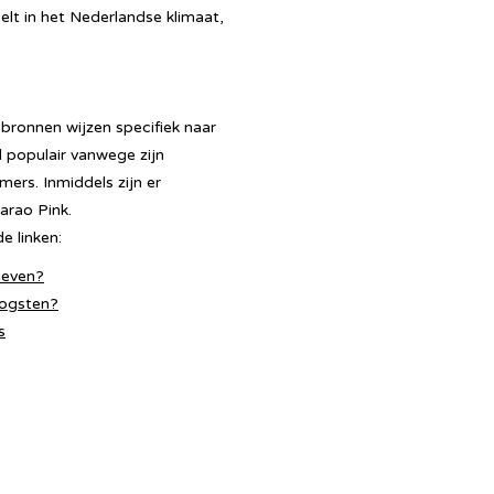
eelt in het Nederlandse klimaat,
bronnen wijzen specifiek naar
d populair vanwege zijn
ers. Inmiddels zijn er
arao Pink.
e linken:
ieven?
ogsten?
s