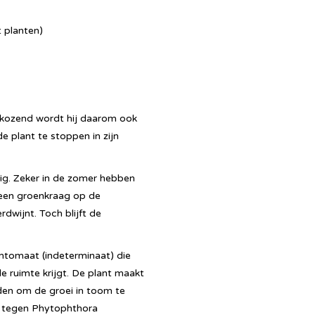
 planten)
efkozend wordt hij daarom ook
e plant te stoppen in zijn
ig. Zeker in de zomer hebben
 een groenkraag op de
rdwijnt. Toch blijft de
amtomaat (indeterminaat) die
e ruimte krijgt. De plant maakt
en om de groei in toom te
ie tegen Phytophthora