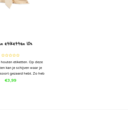
n etiketten 10x
e houten etiketten. Op deze
ten kan je schijven waar je
 soort gezaaid hebt. Zo heb
verzicht in de moestuin en
€3,99
t er ook nog leuk uit.
rf de houten etiketten met
oolbord verf, da