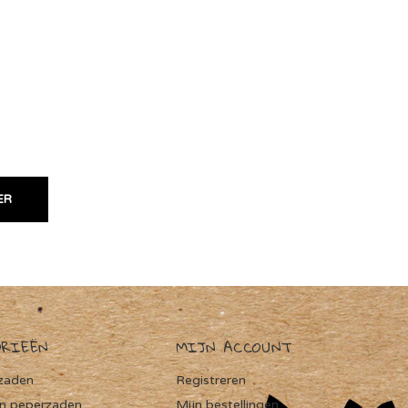
ER
ORIEËN
MIJN ACCOUNT
zaden
Registreren
en peperzaden
Mijn bestellingen