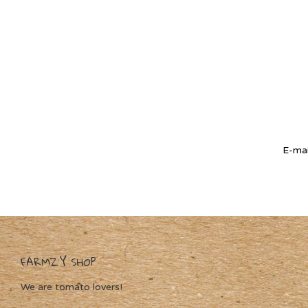
FARMZY SHOP
We are tomato lovers!