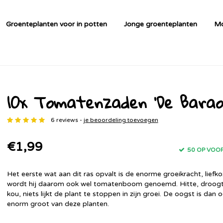
Groenteplanten voor in potten
Jonge groenteplanten
Mo
10x Tomatenzaden 'De Barao
6 reviews -
je beoordeling toevoegen
€1,99
50 OP VOO
Het eerste wat aan dit ras opvalt is de enorme groeikracht, liefk
wordt hij daarom ook wel tomatenboom genoemd. Hitte, droogt
kou, niets lijkt de plant te stoppen in zijn groei. De oogst is dan 
enorm groot van deze planten.