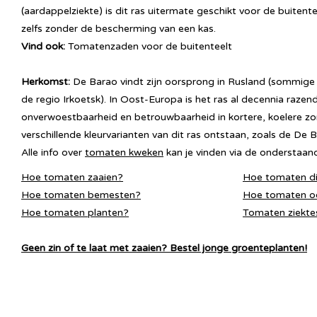
(
aardappelziekte
) is dit ras uitermate geschikt voor de buitent
zelfs zonder de bescherming van een kas.
Vind ook:
Tomatenzaden voor de buitenteelt
Herkomst:
De Barao vindt zijn oorsprong in Rusland (sommige 
de regio Irkoetsk). In Oost-Europa is het ras al decennia razen
onverwoestbaarheid en betrouwbaarheid in kortere, koelere zom
verschillende kleurvarianten van dit ras ontstaan, zoals de
De B
Alle info over
tomaten
kweken
kan je vinden via de onderstaand
H
oe tomaten zaa
ien?
Hoe tomaten d
Hoe tomaten bemesten?
Hoe tomaten o
Hoe tomaten planten?
Tomaten ziekte
Geen zin of te laat met zaaien? Bestel jonge groenteplanten!