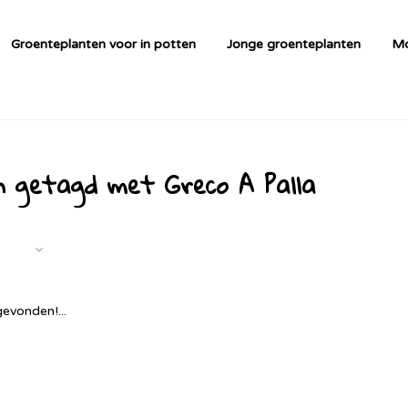
Groenteplanten voor in potten
Jonge groenteplanten
Mo
n getagd met Greco A Palla
evonden!...