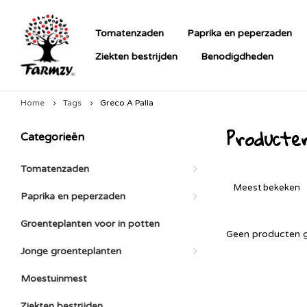
Tomatenzaden
Paprika en peperzaden
Ziekten bestrijden
Benodigdheden
Home
Tags
Greco A Palla
Producte
Categorieën
Tomatenzaden
Meest bekeken
Paprika en peperzaden
Groenteplanten voor in potten
Geen producten g
Jonge groenteplanten
Moestuinmest
Ziekten bestrijden