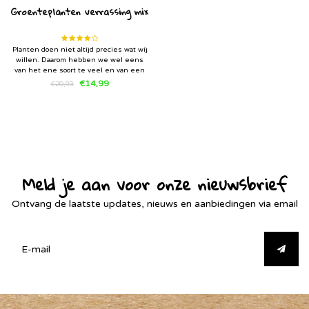
Groenteplanten verrassing mix
Planten doen niet altijd precies wat wij
willen. Daarom hebben we wel eens
van het ene soort te veel en van een
ander soort te weinig. In deze mix van
€14,99
€20,93
7 groenteplanten mix stoppen wij de
groenteplanten soorten waar we teveel
van hebben.
Meld je aan voor onze nieuwsbrief
Ontvang de laatste updates, nieuws en aanbiedingen via email