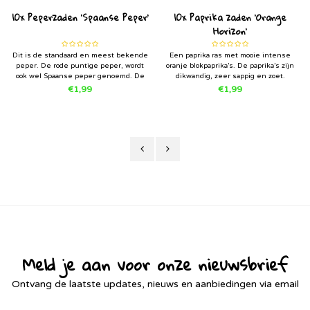
10x Peperzaden 'Spaanse Peper'
10x Paprika zaden 'Orange
Horizon'
Dit is de standaard en meest bekende
Een paprika ras met mooie intense
peper. De rode puntige peper, wordt
oranje blokpaprika’s. De paprika’s zijn
ook wel Spaanse peper genoemd. De
dikwandig, zeer sappig en zoet.
planten geven een overvloed aan
Persoonlijk vind ik Orange Horizon de
€1,99
€1,99
pepers. Voor ons is 1 peperplant al veel
lekkerste blokpaprika’s die ik tot nu toe
te veel (wijj eten niet zo pittig
gekweekt heb.
Meld je aan voor onze nieuwsbrief
Ontvang de laatste updates, nieuws en aanbiedingen via email