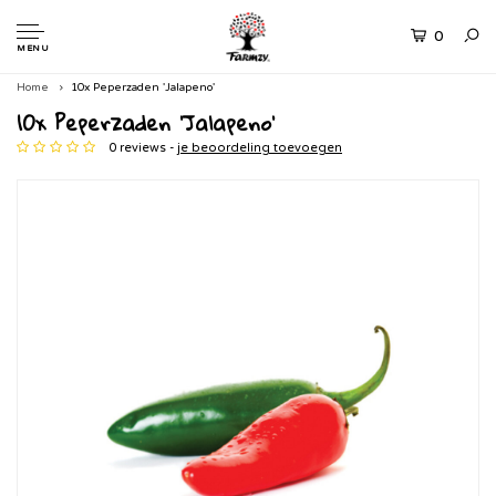
0
MENU
Home
10x Peperzaden 'Jalapeno'
10x Peperzaden 'Jalapeno'
0 reviews -
je beoordeling toevoegen