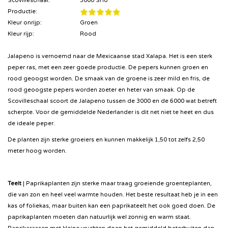
Scovilleschaal:
3000 SHU
Productie:
Kleur onrijp:
Groen
Kleur rijp:
Rood
Jalapeno is vernoemd naar de Mexicaanse stad Xalapa. Het is een sterk
peper ras, met een zeer goede productie. De pepers kunnen groen en
rood geoogst worden. De smaak van de groene is zeer mild en fris, de
rood geoogste pepers worden zoeter en heter van smaak. Op de
Scovilleschaal scoort de Jalapeno tussen de 3000 en de 6000 wat betreft
scherpte. Voor de gemiddelde Nederlander is dit net niet te heet en dus
de ideale peper.
De planten zijn sterke groeiers en kunnen makkelijk 1,50 tot zelfs 2,50
meter hoog worden.
Teelt
| Paprikaplanten zijn sterke maar traag groeiende groenteplanten,
die van zon en heel veel warmte houden. Het beste resultaat heb je in een
kas of foliekas, maar buiten kan een paprikateelt het ook goed doen. De
paprikaplanten moeten dan natuurlijk wel zonnig en warm staat.